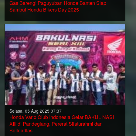
Gas Bareng! Paguyuban Honda Banten Siap
Sambut Honda Bikers Day 2025
Selasa, 05 Aug 2025 07:37
Honda Vario Club Indonesia Gelar BAKUL NASI
XIII di Pandeglang, Pererat Silaturahmi dan
Solidaritas